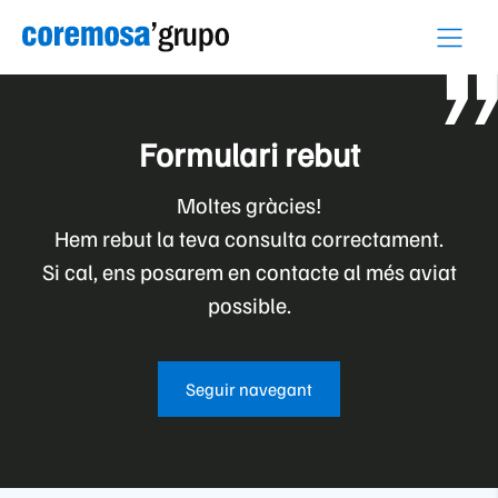
Skip
to
content
Formulari rebut
Moltes gràcies!
Hem rebut la teva consulta correctament.
Si cal, ens posarem en contacte al més aviat
possible.
Seguir navegant