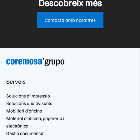
Descobreix més
les seves polítiques de reciclatge i considerant l’eficiència
energètica dels seus productes. A Coremosa et podem
assessorar sobre tots aquests factors
Contacta amb nosaltres
Serveis
Solucions d’impressió
Solucions audiovisuals
Mobiliari d’oficina
Material d’oficina, papereria i
electrònica
Gestió documental