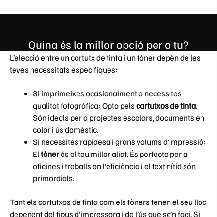
Quina és la millor opció per a tu?
L’elecció entre un cartutx de tinta i un tòner depèn de les
teves necessitats específiques:
Si imprimeixes ocasionalment o necessites
qualitat fotogràfica: Opta pels
cartutxos de tinta
.
Són ideals per a projectes escolars, documents en
color i ús domèstic.
Si necessites rapidesa i grans volums d’impressió:
El
tòner
és el teu millor aliat. És perfecte per a
oficines i treballs on l’eficiència i el text nítid són
primordials.
Tant els cartutxos de tinta com els tòners tenen el seu lloc
depenent del tipus d’impressora i de l’ús que se’n faci. Si