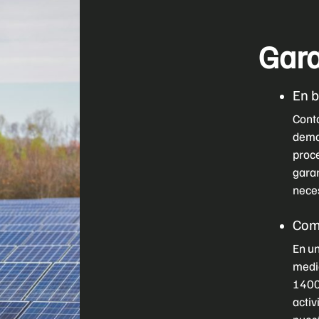
Gara
En b
Conta
demo
proce
garan
neces
Comp
En un
medio
1400
activ