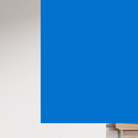
Profesionales de la
reprografía con
certificaciones ISO
Coremosa es tu socio de confianza para dar
servicios d
integrales a tu empresa.
Nos especializamos en la distribución, venta y manteni
maquinaria reprográfica
como impresoras, fotocopiado
escáneres para aumentar la eficiencia de empresas y pr
Además, buscamos ayudar de manera integral en todas 
necesidades de reprografía
de la oficina moderna ofrec
soluciones de reprografía
y servicios de instalación y ve