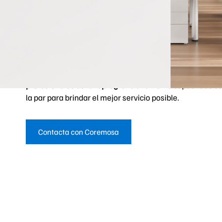
mobiliario de oficina
y
soluciones audiovisuales
para dig
espacios de trabajo. Asimismo, te ofrecemos una
tienda
todo tu material de oficina, material de papelería e infor
Durante más de 40 años, Coremosa ha invertido en su c
humano y técnico, nutriendo y desarrollando un equipo 
profesionales de la reprografía
altamente capacitado co
la par para brindar el mejor servicio posible.
Contacta con Coremosa