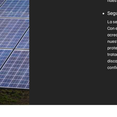
nuest
Seg
La se
Con e
acre
nuest
prote
trata
disco
confi