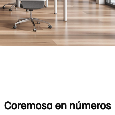
italizar
 online
con
mática.
apital
de
n recursos a
Coremosa en números