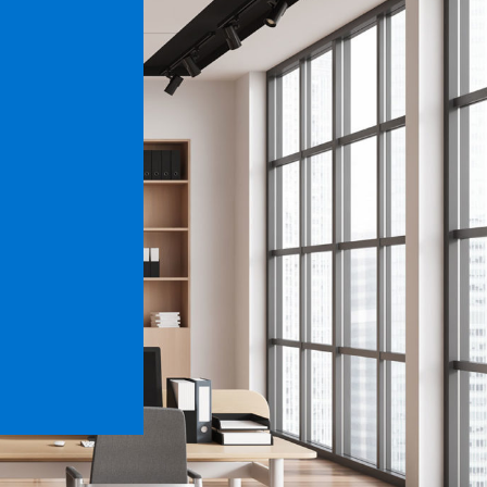
e reprografía
miento de
ras y
ofesionales.
las
iendo
nta de